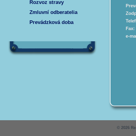
Rozvoz stravy
Prev
Zmluvní odberatelia
Zodp
Tele
Prevádzková doba
Fax:
e-mai
© 2026 Re