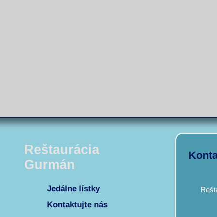
Reštaurácia
Konta
Gurmán
Jedálne lístky
Rešt
Kontaktujte nás