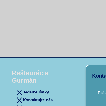
Reštaurácia
Konta
Gurmán
Jedálne lístky
Rešt
Kontaktujte nás