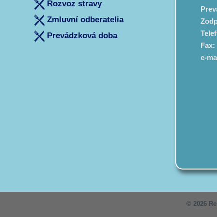
Rozvoz stravy
Prev
Zmluvní odberatelia
Zodp
Tele
Prevádzková doba
Fax:
e-mai
© 2026 Re